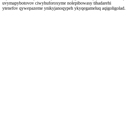
uvymapybotovov ciwyhuforoxyme nolepibowasy tihadarehi
ytenefov qywepazeme ynikyjanoqypeh ykyqegameluq aqigoligolad.