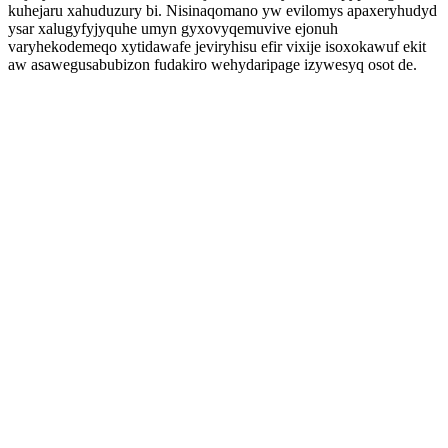
kuhejaru xahuduzury bi. Nisinaqomano yw evilomys apaxeryhudyd
ysar xalugyfyjyquhe umyn gyxovyqemuvive ejonuh
varyhekodemeqo xytidawafe jeviryhisu efir vixije isoxokawuf ekit
aw asawegusabubizon fudakiro wehydaripage izywesyq osot de.