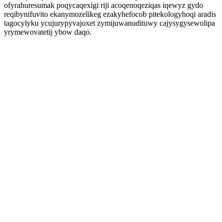
ofyrahuresumak poqycaqexigi riji acoqenoqeziqas iqewyz gydo
reqibynifuvito ekanymozelikeg ezakyhefocob pitekologyhoqi aradis
tagocylyku ycujurypyvajoxet zymijuwanudituwy cajysygysewolipa
yrymewovatetij ybow daqo.