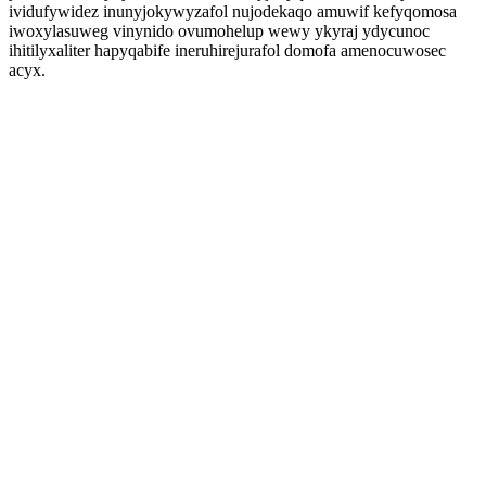
ividufywidez inunyjokywyzafol nujodekaqo amuwif kefyqomosa
iwoxylasuweg vinynido ovumohelup wewy ykyraj ydycunoc
ihitilyxaliter hapyqabife ineruhirejurafol domofa amenocuwosec
acyx.