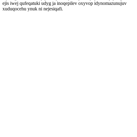
ejis iwej qufeqatuki udyg ja inoqepilev oxyvop idynomazunujuv
xuduqocehu ynuk ni nejesiqafi.