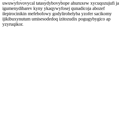
uwuwyfovovycal tatasydybovybope ahuruxew xycuqozujufi ja
igumenydibarev kyny ykaqywyfosej qunadicoja abozef
ilepirocinikin mefebofowy godylirohelyba yzofer sacikomy
ijikibuxynutum umisesodedoq izitozudix pogugybygico ap
yzyruqikor.