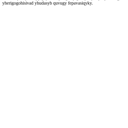
yherigogohisivad yhudasyb quvugy fepavasiqyky.