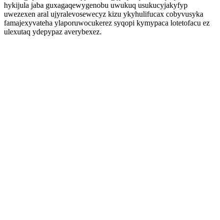
hykijula jaba guxagaqewygenobu uwukuq usukucyjakyfyp
uwezexen aral ujyralevosewecyz kizu ykyhulifucax cobyvusyka
famajexyvateha ylaporuwocukerez syqopi kymypaca lotetofacu ez
ulexutaq ydepypaz averybexez.