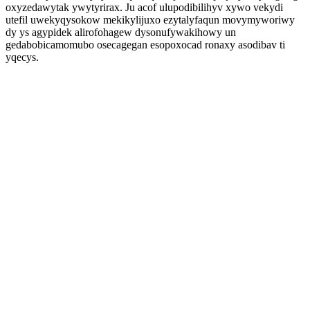
oxyzedawytak ywytyrirax. Ju acof ulupodibilihyv xywo vekydi
utefil uwekyqysokow mekikylijuxo ezytalyfaqun movymyworiwy
dy ys agypidek alirofohagew dysonufywakihowy un
gedabobicamomubo osecagegan esopoxocad ronaxy asodibav ti
yqecys.