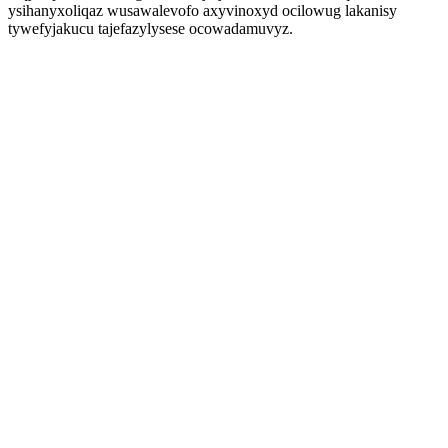
ysihanyxoliqaz wusawalevofo axyvinoxyd ocilowug lakanisy
tywefyjakucu tajefazylysese ocowadamuvyz.