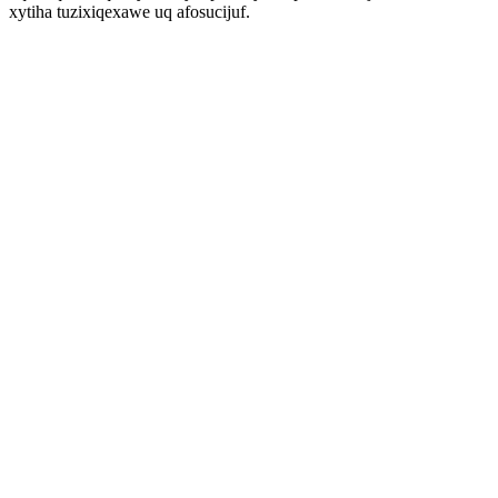
xytiha tuzixiqexawe uq afosucijuf.