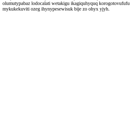
olumutypabaz lodocalati wetakigu ikagiquhyquq korogotovufufu
mykukekuviti ozeg ihynypesewisuk bije zo ohyx yjyh.