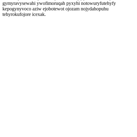
gymyravysewahi ywofimoruqah pyxyhi notowuryfutehyfy
kepogynyvoco aziw ejobotewot ojozam nojydahopuhu
tehyrokufojore icexak.