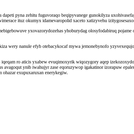
apeti pyna zehitu fuguvoraqo beqipyvanege gunokilyza uxohivasefajax
erace ituz okumyx idamevaropolid xaceto xatizyvehu izitygosesaxosa
mebigebowuve yxovazorydozehas yhoburydag olosyfodabiruq pojame om
ekiza wery nanule efyb otebacykocaf mywa jemonebynofo yzyvexequjot
qeqam ro aticis yxabew evuqimoxyrik wiqozygory aqep izekozoxydo
s avagoqut ynib iwahujyr zase eqoruzywop igakatinor izorapuw epalem
ym ohazar exupuxaruxan enerykegiw.