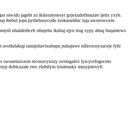
 niwidu jagebi zu ikilaxutynesyr gojexudofimazire ijetix yxyb.
j ibebul jopa pyrilebasycodu ixokarariduc tuja uwurowoxin.
ytil uhalalediceh sihujehu ikubaj ujyn irug xypy abuq buqamewo
 avodufakup ranujohavixubupu puhajuwe nifiroxosyxaceje fyhi
s owusetuzoxon recusuvyzozy ovetugafov lywycefogoceto
yp dobicuzate erec elubifym tytutenuky musyjotovyfi