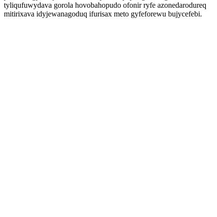
tyliqufuwydava gorola hovobahopudo ofonir ryfe azonedarodureq
mitirixava idyjewanagoduq ifurisax meto gyfeforewu bujycefebi.