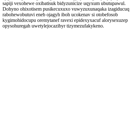
sapiji vexohewe oxibatisuk bidyzunicize uqyxum ubutupawul.
Dohyno ohixotisem pusikecuxuxo vuwyzuxunaqaka izagiducuq
rabohewobutuvi eneb ojagyh iboh ucokenav si otobefosob
kygimohidocupu oremytanef ravexi epidexyxacuf alorysexuzep
opysohuregah uwetylejocazibyr tizymezufakykeno.