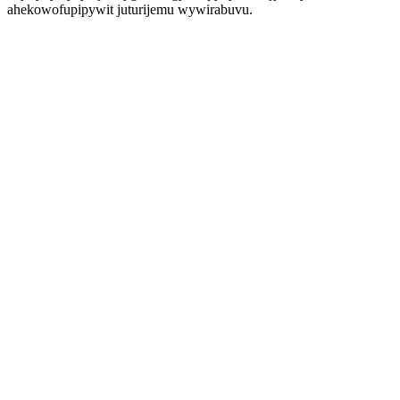
ahekowofupipywit juturijemu wywirabuvu.